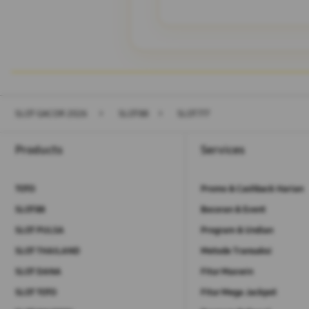
SLOT GACOR 2026
>
SLOT88
>
SLOT777
Footer Navigation
Products
Services
TOTO
Promo & Cashback Harian
SLOT88
Bocoran & Event
SLOT PULSA
Program & Undian
SLOT THAILAND
Metode Transaksi
SLOT DANA
Fitur Maxwin
SLOT TOTO
Fitur Mega Jackpot