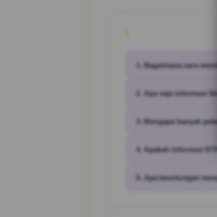
1. Bagaimana cara mend
Pelanggan dapat m
2. Apa saja informasi S
menyediakan pembar
sedang banyak dimin
Sendok88 menyajikan
3. Mengapa banyak pel
populer, fitur per
mengikuti perkemban
Sendok88 dikenal ka
4. Apakah informasi RTP
diperbarui secara 
permainan yang seda
Ya, Sendok88 secar
5. Apa keuntungan meng
favorit pemain agar 
Dengan mengikuti up