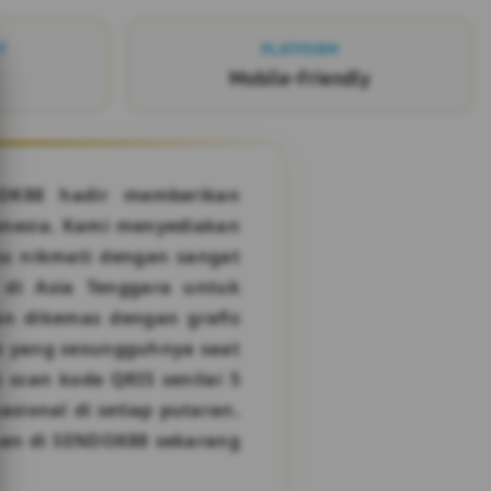
T
PLATFORM
Mobile-Friendly
K88 hadir memberikan
onesia. Kami menyediakan
mu nikmati dengan sangat
di Asia Tenggara untuk
an dikemas dengan grafis
 yang sesungguhnya saat
 scan kode QRIS senilai 5
sional di setiap putaran.
uan di SENDOK88 sekarang