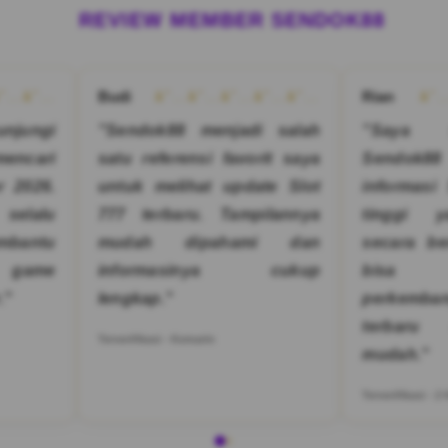
n Slot88 populer lebih cepat, sehingga tidak ketinggala
REVIEW MEMBER SENDOK88
bincangkan oleh para pemain.
â˜…â˜…
Budi
â˜…â˜…â˜…â˜…â˜…
Rian
â˜
njungi
"Sendok88 menjadi salah
"Saya 
encari
satu referensi favorit saya
Sendok8
r 2026.
untuk melihat update Slot
informasi
elalu
777 terbaru. Tampilannya
tinggi y
mbantu
mudah dipahami dan
secara be
 game
informasinya cukup
bisa 
."
lengkap."
perkem
terbaru
Terverifikasi - Kemarin
mudah."
Terverifikasi - 2