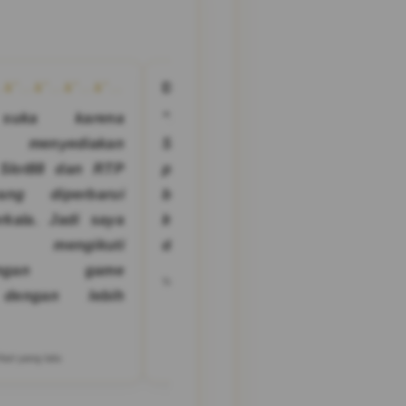
n tren permainan yang
…â˜…â˜…â˜…â˜…
Dimas
â˜…â˜…â˜…â˜…â˜…
suka karena
"Setiap hari saya mengecek
8 menyediakan
Sendok88 untuk melihat
 Slot88 dan RTP
permainan yang sedang
ang diperbarui
banyak diminati pemain.
rkala. Jadi saya
Informasinya selalu up to
mengikuti
date dan mudah diakses."
bangan game
Terverifikasi - 3 Hari yang lalu
 dengan lebih
 Hari yang lalu