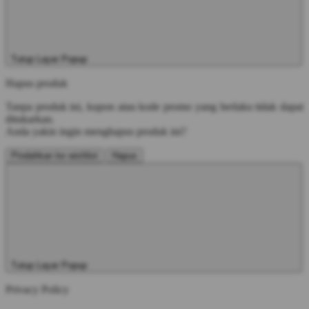
Tutup Layar Popup
Hapus produk
Tanpa produk ini, kupon atau kode promo yang berlaku tidak dapat
ditukarkan.
Anda yakin ingin menghapus produk ini?
Pindahkan ke wishlist
Hapus
Tutup Layar Popup
Privacy Policy