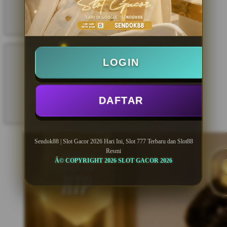
LOGIN
DAFTAR
Sendok88 | Slot Gacor 2026 Hari Ini, Slot 777 Terbaru dan Slot88
Resmi
Â© COPYRIGHT 2026 SLOT GACOR 2026