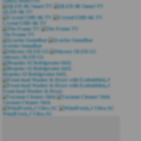
Galaxy Buds3 FE
QLED 4K TV
Crystal UHD 4K TV
The Frame TV
Q-series Soundbar
Odyssey OLED G5
Bespoke AI Refrigerator 641L
Front-load Washer & Dryer
Vacuum Cleaner Stick
WindFreeâ„¢ Ultra AC