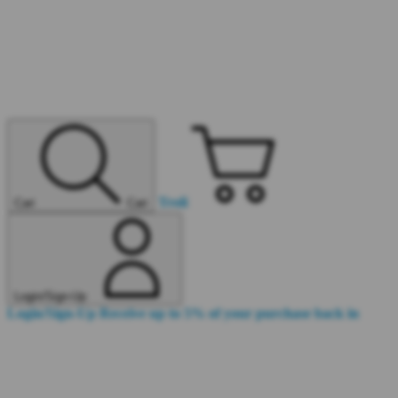
Troli
Cari
Cari
Login/Sign-Up
Login/Sign-Up
Receive up to 5% of your purchase back in