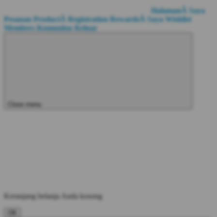
HalamanÂ Saya
Pesanan
ProductÂ Registration
RewardsÂ Saya
Wishlist
Members
Komunitas
Keluar
Close menu
Keranjang belanja Anda kosong
OK