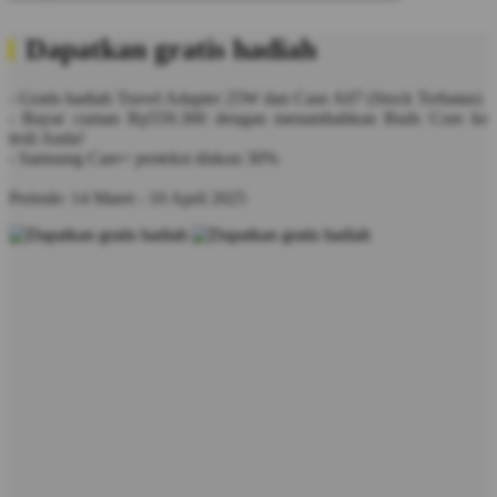
Dapatkan gratis hadiah
- Gratis hadiah Travel Adapter 25W dan Case A07 (Stock Terbatas)
- Bayar cuman Rp559.300 dengan menambahkan Buds Core ke
troli Anda!
- Samsung Care+ proteksi diskon 30%
Periode: 14 Maret - 10 April 2025