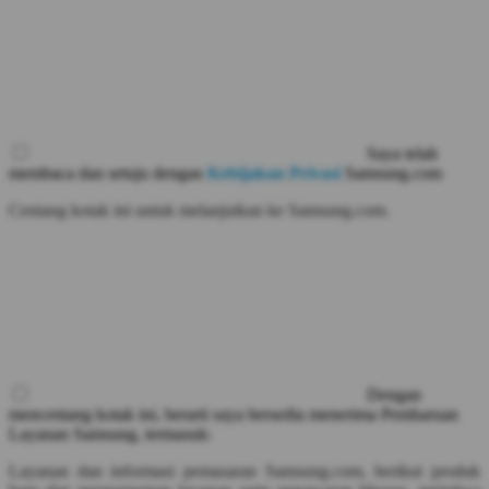
Saya telah
membaca dan setuju dengan
Kebijakan Privasi
Samsung.com
Centang kotak ini untuk melanjutkan ke Samsung.com.
Dengan
mencentang kotak ini, berarti saya bersedia menerima Pembaruan
Layanan Samsung, termasuk:
Layanan dan informasi pemasaran Samsung.com, berikut produk