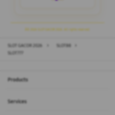
Â© 2026 SLOT GACOR 2026. All rights reserved.
SLOT GACOR 2026
>
SLOT88
>
SLOT777
Buka
Footer Navigation
Products
Buka
Services
Buka