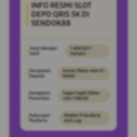
INFO RESMI SLOT
DEPO QRIS 5K DI
SENDOK88
Total Member
1.859.321+
Aktif
Pemain
Kecepatan
Instan (Rata-rata 0.1
Deposit
Detik)
Kecepatan
Super Cepat (Rata-
Penarikan
rata 1 Menit)
Dukungan
Mobile-Friendly &
Platform
Anti Lag