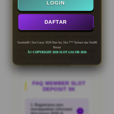
yang sesungguhnya saat mencoba
LOGIN
peruntungan via
SLOT88
5k. Tidak
perlu modal besar, cukup dengan
DAFTAR
scan kode QRIS senilai 5 ribu rupiah,
kamu sudah bisa memutar gulungan
dan mengincar jackpot sensasional
di setiap putaran. Siap menjadi
Sendok88 | Slot Gacor 2026 Hari Ini, Slot 777 Terbaru dan Slot88
Resmi
jutawan berikutnya? Segera gabung
Â© COPYRIGHT 2026 SLOT GACOR 2026
dan buktikan sendiri keseruan di
SENDOK88 sekarang juga!
FAQ MEMBER SLOT
DEPOSIT 5K
1. Bagaimana cara
mendapatkan informasi
+
Slot Gacor 2026 di