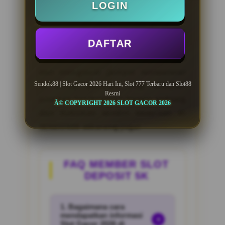
yang sesungguhnya saat mencoba
LOGIN
peruntungan via
SLOT88
5k. Tidak
perlu modal besar, cukup dengan
DAFTAR
scan kode QRIS senilai 5 ribu rupiah,
kamu sudah bisa memutar gulungan
dan mengincar jackpot sensasional
di setiap putaran. Siap menjadi
Sendok88 | Slot Gacor 2026 Hari Ini, Slot 777 Terbaru dan Slot88
Resmi
jutawan berikutnya? Segera gabung
Â© COPYRIGHT 2026 SLOT GACOR 2026
dan buktikan sendiri keseruan di
SENDOK88 sekarang juga!
FAQ MEMBER SLOT
DEPOSIT 5K
1. Bagaimana cara
mendapatkan informasi
+
Slot Gacor 2026 di