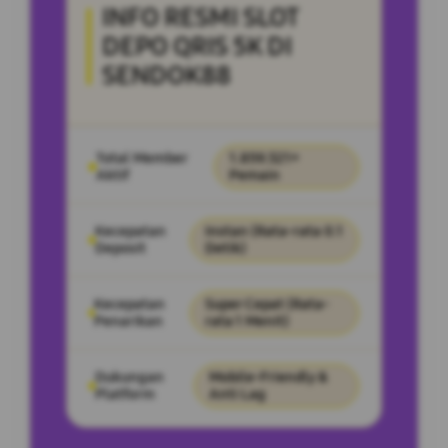
INFO RESMI SLOT
DEPO QRIS 5K DI
SENDOK88
Total Member
1.859.321+
Aktif
Pemain
Kecepatan
Instan (Rata-rata 0.1
Deposit
Detik)
Kecepatan
Super Cepat (Rata-
Penarikan
rata 1 Menit)
Dukungan
Mobile-Friendly &
Platform
Anti Lag