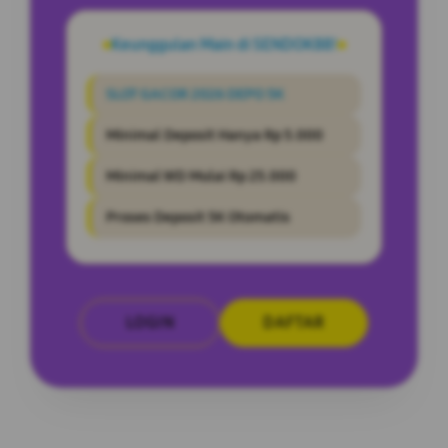
Keunggulan Main di SENDOK88!
SLOT GACOR 2026 DEPO 5K
Minimal Deposit Hanya Rp 5.000
Minimal WD Mulai Rp 25.000
Proses Deposit 5K Otomatis
LOGIN
DAFTAR