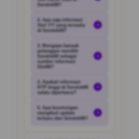
Sendok88?
2. Apa saja informasi
Pelanggan dapat
+
Slot 777 yang tersedia
mengakses berbagai
di Sendok88?
informasi Slot Gacor 2026
3. Mengapa banyak
melalui Sendok88 yang
Sendok88 menyajikan
pelanggan memilih
menyediakan pembaruan
berbagai informasi terkait
+
Sendok88 sebagai
sumber informasi
rutin mengenai permainan
Slot 777 terbaru, termasuk
Slot88?
populer, RTP tinggi, serta
game yang sedang populer,
tren slot yang sedang
fitur permainan unggulan,
4. Apakah informasi
Sendok88 dikenal karena
+
RTP tinggi di Sendok88
banyak diminati oleh
serta pembaruan terkini
selalu menghadirkan
selalu diperbarui?
pemain.
yang dapat membantu
informasi Slot88 yang
pelanggan mengikuti
5. Apa keuntungan
lengkap, mudah diakses,
Ya, Sendok88 secara rutin
+
mengikuti update
perkembangan dunia slot
dan diperbarui secara
memperbarui berbagai
terbaru dari Sendok88?
online.
berkala sehingga pelanggan
informasi terkait RTP tinggi
dapat memperoleh referensi
dan permainan favorit
Dengan mengikuti update