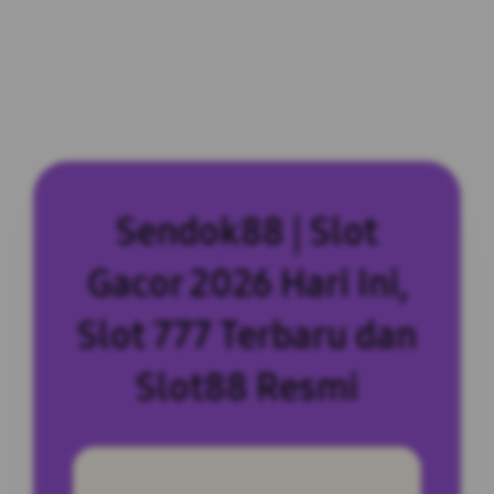
Sendok88 | Slot
Gacor 2026 Hari Ini,
Slot 777 Terbaru dan
Slot88 Resmi