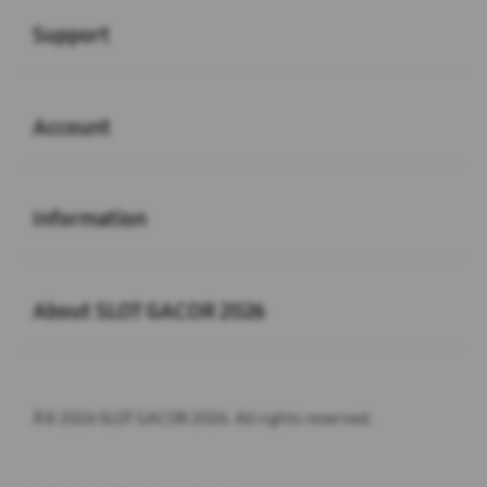
Support
Buka
Account
Buka
Information
Buka
About SLOT GACOR 2026
Â© 2026 SLOT GACOR 2026. All rights reserved.