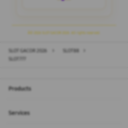
Â© 2026 SLOT GACOR 2026. All rights reserved.
SLOT GACOR 2026
>
SLOT88
>
SLOT777
Buka
Footer Navigation
Products
Buka
Services
Buka