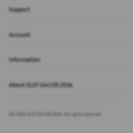
Support
Buka
Account
Buka
Information
Buka
About SLOT GACOR 2026
Â© 2026 SLOT GACOR 2026. All rights reserved.