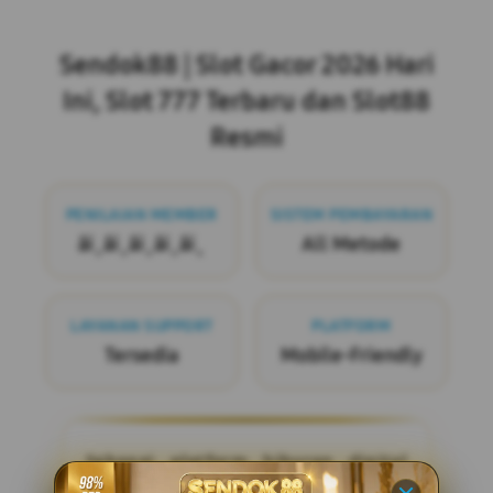
Layer Popup Close
Sendok88 | Slot Gacor 2026 Hari
Ini, Slot 777 Terbaru dan Slot88
Resmi
PENILAIAN MEMBER
SISTEM PEMBAYARAN
â­ï¸â­ï¸â­ï¸â­ï¸â­ï¸
All Metode
LAYANAN SUPPORT
PLATFORM
Tersedia
Mobile-Friendly
Sebagai platform hiburan digital
terdepan,
SLOT GACOR 2026
di