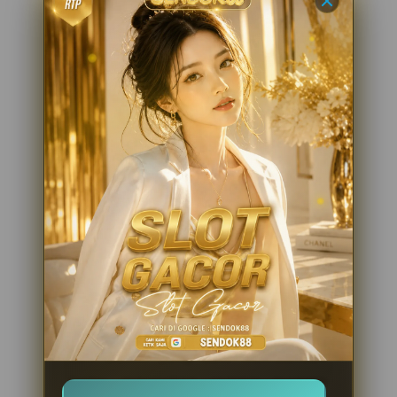
SENDOK88 hadir memberikan
pengalaman bermain yang luar
biasa dan terpercaya bagi para
pemain di Indonesia. Kami
menyediakan ribuan koleksi
permainan dengan tingkat
kemenangan tinggi yang bisa kamu
nikmati dengan sangat mudah.
Kami juga telah bermitra resmi
dengan provider game ternama di
Asia Tenggara untuk menghadirkan
kategori
SLOT777
yang berkualitas
premium. Setiap permainan
dikemas dengan grafis memukau
dan sistem yang adil, memastikan
kamu merasakan sensasi maxwin