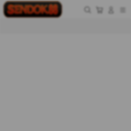
Skip
to
Cari
Troli
Login
Navigation
content
Buka Info Lebih Lanjut