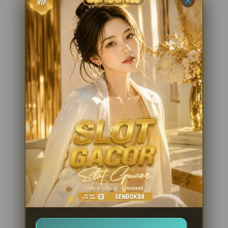
SENDOK88 hadir memberikan
pengalaman bermain yang luar
biasa dan terpercaya bagi para
pemain di Indonesia. Kami
menyediakan ribuan koleksi
permainan dengan tingkat
kemenangan tinggi yang bisa kamu
nikmati dengan sangat mudah.
Kami juga telah bermitra resmi
dengan provider game ternama di
Asia Tenggara untuk menghadirkan
kategori
SLOT777
yang berkualitas
premium. Setiap permainan
dikemas dengan grafis memukau
dan sistem yang adil, memastikan
kamu merasakan sensasi maxwin