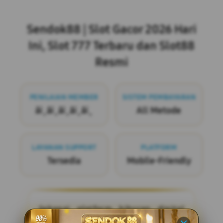
Layer Popup Close
Sendok88 | Slot Gacor 2026 Hari
Ini, Slot 777 Terbaru dan Slot88
Resmi
PENILAIAN MEMBER
SISTEM PEMBAYARAN
â­ï¸â­ï¸â­ï¸â­ï¸â­ï¸
All Metode
LAYANAN SUPPORT
PLATFORM
Tersedia
Mobile-Friendly
Sebagai platform hiburan digital
terdepan,
SLOT GACOR 2026
di