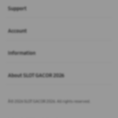
Support
Buka
Account
Buka
Information
Buka
About SLOT GACOR 2026
Â© 2026 SLOT GACOR 2026. All rights reserved.