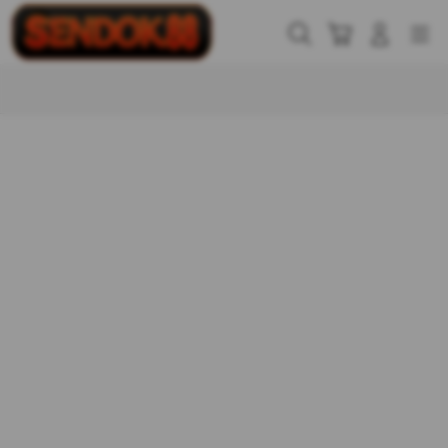
Skip
to
Cari
Troli
Login
Navigation
content
Buka Info Lebih Lanjut