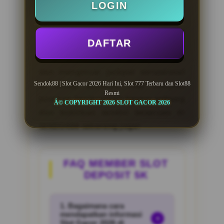
yang sesungguhnya saat mencoba
LOGIN
peruntungan via
SLOT88
5k. Tidak
perlu modal besar, cukup dengan
DAFTAR
scan kode QRIS senilai 5 ribu rupiah,
kamu sudah bisa memutar gulungan
dan mengincar jackpot sensasional
di setiap putaran. Siap menjadi
Sendok88 | Slot Gacor 2026 Hari Ini, Slot 777 Terbaru dan Slot88
Resmi
jutawan berikutnya? Segera gabung
Â© COPYRIGHT 2026 SLOT GACOR 2026
dan buktikan sendiri keseruan di
SENDOK88 sekarang juga!
FAQ MEMBER SLOT
DEPOSIT 5K
1. Bagaimana cara
mendapatkan informasi
+
Slot Gacor 2026 di